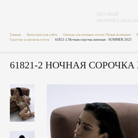
ОПТОВЫЙ
ИНТЕРНЕТ-МАГАЗ
Главная
/
Категории для сайта
/
Одежда для женщин оптом | Новая коллекция
/
Сорочки из вискозы оптом
/
61821-2 Ночная сорочка женская - SUMMER 2023
61821-2 НОЧНАЯ СОРОЧКА 