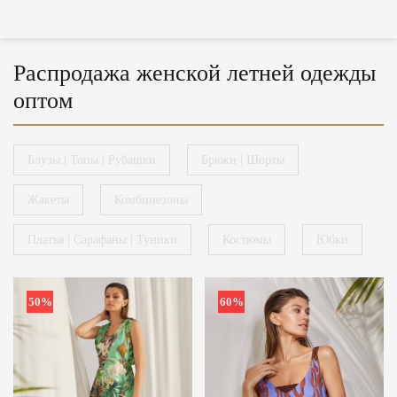
Распродажа женской летней одежды
оптом
Блузы | Топы | Рубашки
Брюки | Шорты
Жакеты
Комбинезоны
Платья | Сарафаны | Туники
Костюмы
Юбки
50%
60%