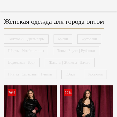
Женская одежда для города оптом
Толстовки | Джемперы
Брюки
Футболки
Шорты | Комбинезоны
Топы | Блузы | Рубашки
Водолазки | Боди
Жакеты | Жилеты | Пальто
Платья | Сарафаны | Туники
Юбки
Костюмы
70%
50%