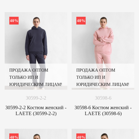
40%
40%
ПРОДАЖА ОПТОМ
ПРОДАЖА ОПТОМ
ТОЛЬКО ИП И
ТОЛЬКО ИП И
ЮРИДИЧЕСКИМ ЛИЦАМ!
ЮРИДИЧЕСКИМ ЛИЦАМ!
30599-2-2
30598-6
30599-2-2 Костюм женский -
30598-6 Костюм женский -
LAETE (30599-2-2)
LAETE (30598-6)
40%
40%