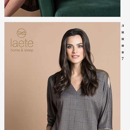
л
и
н
и
я
7